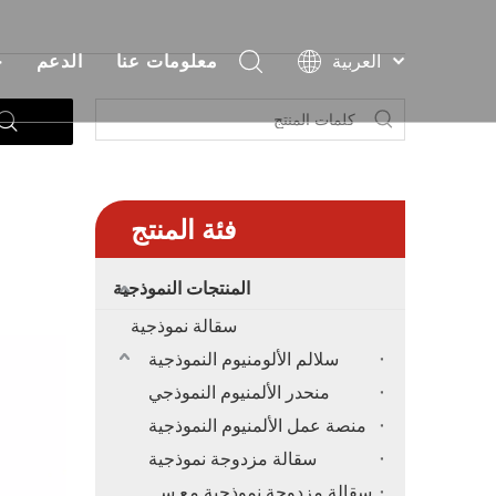
العربية
معلومات عنا
الدعم
ح
Español
نبذة
فيديو
حل أحداث المملكة العربية 
سعر
Français
简体中文
شهادة
التعليمات
الأحداث الأفريقية وحلو
سع
English
معرض
تحميل
العمارة و
فئة المنتج
أخبار
حف
المنتجات النموذجية
اتصل بنا
النادي والزفاف
سعر تروس
سقالة نموذجية
سلالم الألومنيوم النموذجية
كش
سعر
منحدر الألمنيوم النموذجي
منصة عمل الألمنيوم النموذجية
سقالة مزدوجة نموذجية
سقالة مزدوجة نموذجية مع سلالم معلقة