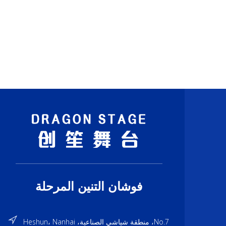
والمسرح. يو
للمناسبات
السقفية و
فوشان التنين المرحلة
No.7، منطقة شياشي الصناعية، Heshun، Nanhai