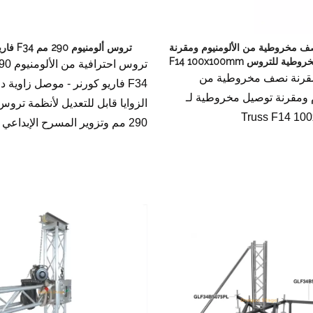
سعر مرحلة الحدث
صندوق تغليف الهدايا
منتجات المرحلة ذات الصلة
لمنتجات ذات الصلة
مجوهرات مناسبات الزفاف
أدوات المسرح وملحقاتها
ف مخروطية من الألومنيوم ومقرنة
تروس ألومنيوم 290 مم F34 فاريوكورنر
ة للتروس F14 100x100mm
سعر حالة الرحلة
صندوق تعبئة الحدث
قرنة نصف مخروطية من
F34 فاريو كورنر - موصل زاوية د
م ومقرنة توصيل مخروطية لـ
سعر إضاءة المسرح
الزوايا قابل للتعديل لأنظمة ترو
Truss F14 10
290 مم وتزوير المسرح الإبداعي
سعر آلات المرحلة
سعر خيمة الحدث
 سقالة الألومنيوم