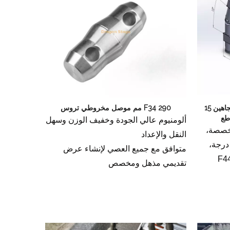
F44 400 مم تروس متمحور في اتجاهين 15
F34 290 مم موصل مخروطي تروس
طع
ألومنيوم عالي الجودة وخفيف الوزن وسهل
F44 40 مم مخصصة،
النقل والإعداد
توي على 4 مفصلات بزاوية 15 درجة،
متوافق مع جميع العصي لإنشاء عرض
 تتصل الزاوية بالجمالون F44
تقديمي مذهل ومخصص