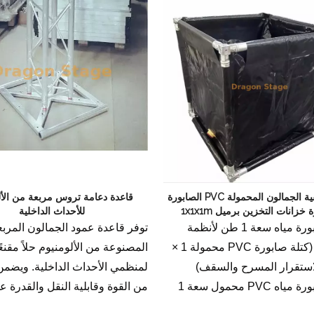
1 طن حنفية الجمالون المحمولة PVC الصابورة
قاعدة دعامة تروس مربعة من الأل
 خزانات التخزين برميل 1x1x1m
للأحداث الداخلية
خزان صابورة مياه سعة 1 طن لأنظمة
توفر قاعدة عمود الجمالون المربع
الجمالون (كتلة صابورة PVC محمولة 1 ×
المصنوعة من الألومنيوم حلاً مقنعً
لمنظمي الأحداث الداخلية. ويضمن
خزان صابورة مياه PVC محمول سعة 1
من القوة وقابلية النقل والقدرة ع
طن (1 × 1 × 1 م) مصمم لأنظمة الجمالون
التكيف إعدادًا سلسًا وفعالاً، مما