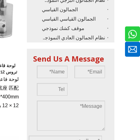
نظام الجمالون البرجي النموذجي
الجمالون القياسي
الجمالون القياسي القياسي
موقف كشك نموذجي
نظام الجمالون العادي النموذجي
Send Us A Message
لوحة قاع
لوحة قاعد
 铝底座 匹配
12 × 12 بوصة لتروس مثلث F33