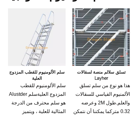
تسلق سلالم منصة لسقالات
سلم الألومنيوم للقطب المزدوج
Layher
العلية
هذا هو نوع من سلم تسلق
سلم الألومنيوم للقطب
الألمنيوم القياسي للسقالات
المزدوج العليةسلم Alustder
والعلم.طول 2M وعرضه
هو سلم محترف من الدرجة
0.32 متركما يمكننا أن نتمكن
المثالية للعلية ، ويتميز
من المنتجات المخصصة كما
بقطرين لزيادة الاستقرار. تم
تحتاج.
تصميم سلم الألومنيوم ليكون
خفيف الوزن ودائم ، ويمكن