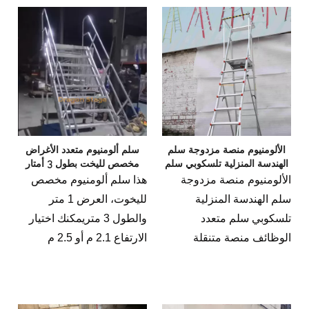
استخدامه لأغراض متنوعة ،
بما في ذلك الصيانة والطلاء
والتنظيف.
الألومنيوم منصة مزدوجة سلم
سلم ألومنيوم متعدد الأغراض
الهندسة المنزلية تلسكوبي سلم
مخصص لليخت بطول 3 أمتار
متعدد الوظائف منصة متنقلة
الألومنيوم منصة مزدوجة
هذا سلم ألومنيوم مخصص
سلم
سلم الهندسة المنزلية
لليخوت، العرض 1 متر
تلسكوبي سلم متعدد
والطول 3 متريمكنك اختيار
الوظائف منصة متنقلة
الارتفاع 2.1 م أو 2.5 م
سلمهيكل تلسكوبي فريد
وزن التعبئة 65 كجم، حجم
التصميم ، يحقق سلمًا متعدد
التعبئة 1.1 متر مكعب (1.9 ×
الأغراض ويستخدم على نطاق
0.55 × 1.05 م)