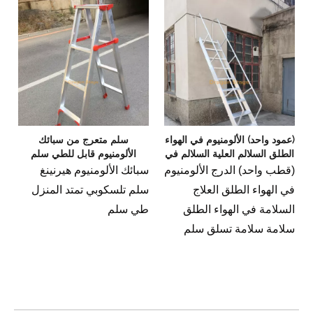
واسع في ارتفاعات مختلفة
منصة مع جهاز قفل الأمان ،
آمنة وموثوقة
مسند ذراع قابل للطي
بتصميم فريد من نوعه
لسهولة التخزين والتعبئة
تصميم طاولة مضاد للانزلاق
(عمود واحد) الألومنيوم في الهواء
سلم متعرج من سبائك
ولوحة حواف إضافية ، عملية
الطلق السلالم العلية السلالم في
الألومنيوم قابل للطي سلم
أكثر أمانًا
الهواء الطلق سلامة السلالم
منزلي ممتد
(قطب واحد) الدرج الألومنيوم
سبائك الألومنيوم هيرنينغ
يعتمد الكل على عملية
تسلق سلم المنزل تسلق سلم
في الهواء الطلق العلاج
سلم تلسكوبي تمتد المنزل
التثبيت القياسية الأوروبية ،
السلامة في الهواء الطلق
طي سلم
ويتعاون مع اللحام عالي
سلامة سلامة تسلق سلم
القوة المصنوع من الألمنيوم
تسلق المنزل سلم
بالكامل ، وهو ثابت ودائم