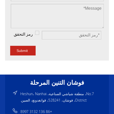
Submit
فوشان التنين المرحلة
No.7، منطقة شياشي الصناعية، Heshun، Nanhai
District، فوشان، 528241، قوانغدونغ، الصين.
+86 136 3132 8997