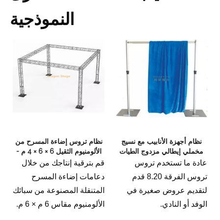
النموذجية
نظام أجهزة الأنابيب مع نسيج
نظام تروس إضاءة المسرح من
مخملي إيطالي مزدوج الطيات
الألومنيوم الثقيل 6 × 6 × 4 م -
باللون الأخضر الغامق
تروس صندوق الحدث المعياري
عادة ما تستخدم تروس
قم بترقية إنتاجك من خلال
بارتفاع 4 م
تروس الفرقة 8.20 قدم
دعامات إضاءة المسرح
لتقديم عروض صغيرة في
المتنقلة المصنوعة من سبائك
الوفد أو النادي.
الألومنيوم مقاس 6 م × 6 م.
يتميز نظام الجمالون