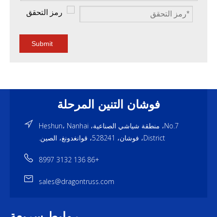
Submit
فوشان التنين المرحلة
No.7، منطقة شياشي الصناعية، Heshun، Nanhai
District، فوشان، 528241، قوانغدونغ، الصين.
+86 136 3132 8997
sales@dragontruss.com
روابط سريعة