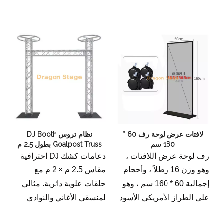
الصندوقي المعياري الذي يبلغ
ارتفاعه 4 أمتار بأنه متين
وخفيف الوزن ومثالي
للحفلات الموسيقية
والمعارض التجارية والأحداث
الخارجية. سهل التجميع
وأمان معتمد من TUV.
تسوق معدات احترافية اليوم!
لافتات عرض لوحة رف 60 *
نظام تروس DJ Booth
160 سم
Goalpost Truss بطول 2.5 م
وارتفاع 2 م مع قمة دائرية
رف لوحة عرض اللافتات ،
دعامات كشك DJ احترافية
(تروس حنفية من الألومنيوم)
وهو وزن 16 رطلاً ، وأحجام
مقاس 2.5 م × 2 م مع
إجمالية 60 * 160 سم ، وهو
حلقات علوية دائرية. مثالي
على الطراز الأمريكي الأسود
لمنسقي الأغاني والنوادي
مع البكرة.
وحفلات الزفاف والمناسبات