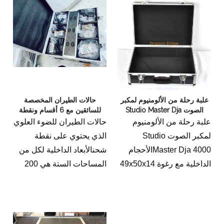
لتخزين ونقل أنظمة تروس
مكدس LED.تُستخدم
أنظمة الجمالون المكدسة
LED بشكل شائع في مختلف
الأحداث والعروض لإنشاء
تأثيرات إضاءة مذهلة.
علبة رحلة من الألومنيوم لمكبر
حالات الطيران المخصصة
الصوت Studio Master Dja
للسائقين مع 6 أقسام ونقطة
4000
شحن
علبة رحلة من الألومنيوم
حالات الطيران للضوء العلوي
لمكبر الصوت Studio
الذي يحتوي على نقطة
Master Dja 4000الأحجام
شحنالأبعاد الداخلية لكل من
الداخلية مع رغوة 49x50x14
المساحات الستة هي 200
سم
مم * 200 مم عرض × 260
حالة الرحلة الألومنيوم
عمق
المصنوعة حسب الطلب /
حالة الرحلة الألومنيوم