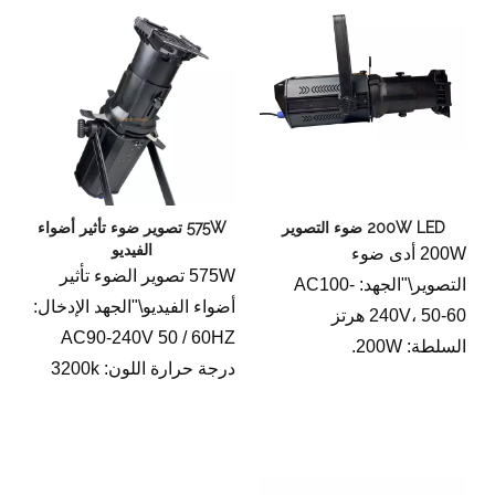
200W LED ضوء التصوير
575W تصوير ضوء تأثير أضواء
الفيديو
200W أدى ضوء
575W تصوير الضوء تأثير
التصوير\"الجهد: AC100-
أضواء الفيديو\"الجهد الإدخال:
240V، 50-60 هرتز
AC90-240V 50 / 60HZ
السلطة: 200W.
درجة حرارة اللون: 3200k
مصدر الضوء: Cob200W
مصدر الضوء: استخدام لمبة
الخرز مصباح متكامل
الهالوجين عالية الكفاءة
درجة حرارة اللون: 3200K،
HPL575W، حامل مصباح
5600K اختياري
G9.5