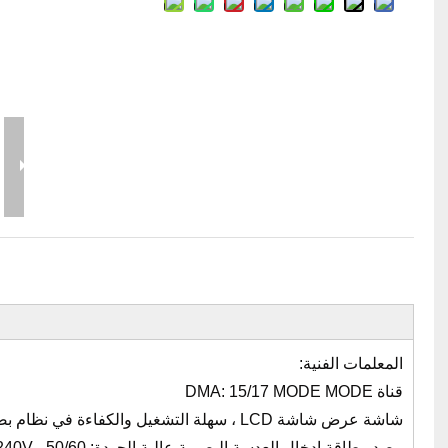
سعر مرحلة الحدث
صندوق تغليف الهدايا
منتجات المرحلة ذات الصلة
لمنتجات ذات الصلة
مجوهرات مناسبات الزفاف
أدوات المسرح وملحقاتها
سعر حالة الرحلة
صندوق تعبئة الحدث
سعر إضاءة المسرح
سعر آلات المرحلة
سعر خيمة الحدث
 سقالة الألومنيوم
المعلمات الفنية:
قناة DMA: 15/17 MODE MODE
شاشة عرض شاشة LCD ، سهلة التشغيل والكفاءة في نظام بصري ، إخراج تأثير قوي للضوء ،
مصدر طاقة إدخال العدسة البصرية عالية الجودة: AC 100-240V ، 50/60 هرتز