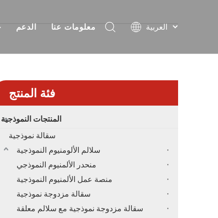
العربية
معلومات عنا
الدعم
ح
Español
نبذة
فيديو
حل أحداث المملكة العربية 
سعر
Français
简体中文
شهادة
التعليمات
الأحداث الأفريقية وحلو
سع
English
فئة المنتج
معرض
تحميل
العمارة و
أخبار
حف
المنتجات النموذجية
سقالة نموذجية
اتصل بنا
النادي والزفاف
سعر تروس
سلالم الألومنيوم النموذجية
كش
سعر
منحدر الألمنيوم النموذجي
منصة عمل الألمنيوم النموذجية
سقالة مزدوجة نموذجية
سقالة مزدوجة نموذجية مع سلالم معلقة