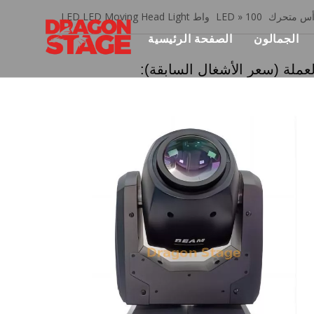
س متحرك LED
100 واط LED LED Moving Head Light
»
الجمالون
الصفحة الرئيسية
عملة (سعر الأشغال السابقة):
هر تروس
منتجات
المحارب
ي تروس
لومنيوم