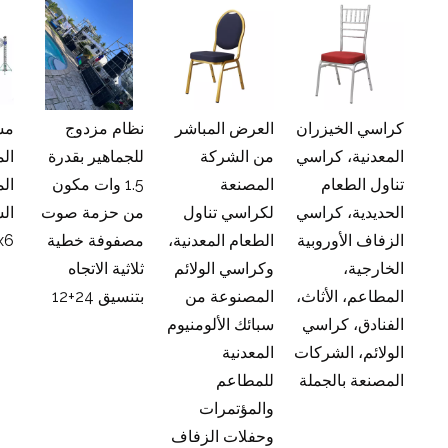
5
كراسي الخيزران
العرض المباشر
نظام مزدوج
مس
LE
المعدنية، كراسي
من الشركة
للجماهير بقدرة
ال
تناول الطعام
المصنعة
1.5 وات مكون
ال
الحديدية، كراسي
لكراسي تناول
من حزمة صوت
ال
الزفاف الأوروبية
الطعام المعدنية،
مصفوفة خطية
x6
الخارجية،
وكراسي الولائم
ثلاثية الاتجاه
المطاعم، الأثاث،
المصنوعة من
بتنسيق 24+12
الفنادق، كراسي
سبائك الألومنيوم
الولائم، الشركات
المعدنية
المصنعة بالجملة
للمطاعم
والمؤتمرات
وحفلات الزفاف