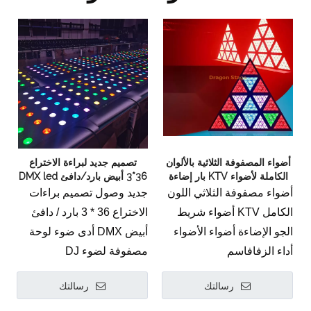
أضواء المصفوفة الثلاثية بالألوان
تصميم جديد لبراءة الاختراع
الكاملة لأضواء KTV بار إضاءة
36*3 أبيض بارد/دافئ DMX led
الجو يسلط الضوء على أداء
مصباح لوحة مصفوفة للضوء DJ
أضواء مصفوفة الثلاثي اللون
جديد وصول تصميم براءات
الزفاف
الكامل KTV أضواء شريط
الاختراع 36 * 3 بارد / دافئ
الجو الإضاءة أضواء الأضواء
أبيض DMX أدى ضوء لوحة
أداء الزفافاسم
مصفوفة لضوء DJ
أدى الإضاءة الخلفية الثلاثي
رسالتك
رسالتك
الجهد االكهربى
AC90-240V 50-60 هرتز