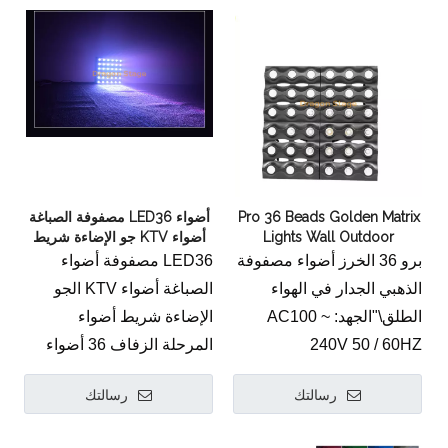
قوة
655W.
مراقبة
DMX512، ذاتية الدفع،
RDM، AR-NET
حبات المصباح
16PCS 30W 1800K الذهب
Pro 36 Beads Golden Matrix
أضواء LED36 مصفوفة الصباغة
المصابيح الصفراء، 576 قطع
Lights Wall Outdoor
أضواء KTV جو الإضاءة شريط
0.3W 4-in-1 المصابيح
الزفاف أضواء المرحلة 36
برو 36 الخرز أضواء مصفوفة
LED36 مصفوفة أضواء
بحجم
الذهب ماتريكس أضواء
الذهبي الجدار في الهواء
الصباغة أضواء KTV الجو
79.7 * 17.8 * 68.7 سم
الطلق\"الجهد: AC100 ~
الإضاءة شريط أضواء
الوزن الصافي
240V 50 / 60HZ
المرحلة الزفاف 36 أضواء
15.5 كجم
السلطة: 130W.
مصفوفة الذهبالجهد: AC-
سمات
رسالتك
رسالتك
حبات المصباح: أضواء LED
110V-220V 50 / 60HZ
RGBW خلط القدرة
لون الذهب
اسم المنتج: 36 أضواء
الوحدات 16 من حبة المصباح